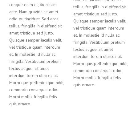
congue enim et, dignissim
tellus, fringilla in eleifend sit
ante. Nam gravida sit amet
amet, tristique sed justo.
odio eu tincidunt. Sed eros
Quisque semper iaculis velit,
tellus, fringilla in eleifend sit
vel tristique quam interdum
amet, tristique sed justo.
et. In molestie id nulla ac
Quisque semper iaculis velit,
fringilla. Vestibulum pretium
vel tristique quam interdum
lectus augue, sit amet
et. In molestie id nulla ac
interdum lorem ultrices at.
fringilla. Vestibulum pretium
Morbi quis pellentesque nibh,
lectus augue, sit amet
commodo consequat odio.
interdum lorem ultrices at.
Morbi mollis fringilla felis
Morbi quis pellentesque nibh,
quis ornare.
commodo consequat odio.
Morbi mollis fringilla felis
quis ornare.