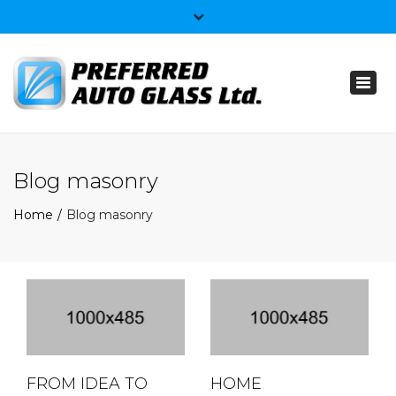
×
403-359-4074
Toggl
info@preferredautoglass.ca
naviga
Blog masonry
Home
Blog masonry
FROM IDEA TO
HOME