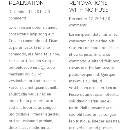
REALISATION
RENOVATIONS
WITH NO FUSS
December 12, 2014
/
0
comments
December 12, 2014
/
0
comments
Lorem ipsum dolor sit amet,
consectetur adipiscing elit.
Lorem ipsum dolor sit amet,
Cras eu commodo nisl. Etiam
consectetur adipiscing elit.
ut purus justo. In id ante
Cras eu commodo nisl. Etiam
commodo, eleifend felis non,
ut purus justo. In id ante
cursus orci. Nullam suscipit
commodo, eleifend felis non,
pellentesque nisl. Quisque
cursus orci. Nullam suscipit
maximus dui dui, id
pellentesque nisl. Quisque
vestibulum orci interdum in.
maximus dui dui, id
Fusce sit amet quam et nulla
vestibulum orci interdum in.
sollicitudin varius nec eu
Fusce sit amet quam et nulla
turpis. Nulla posuere arcu
sollicitudin varius nec eu
sed elit lobortis, ac congue
turpis. Nulla posuere arcu
leo tristique. Integer egestas,
sed elit lobortis, ac congue
orci vel euismod pretium,
leo tristique. Integer egestas,
dolor lacus mollis mi, ut
orci vel euismod pretium,