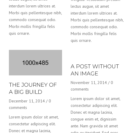
interdum lorem ultrices at.
lectus augue, sit amet
Morbi quis pellentesque nibh,
interdum lorem ultrices at.
commodo consequat odio.
Morbi quis pellentesque nibh,
Morbi mollis fringilla felis
commodo consequat odio.
quis ornare.
Morbi mollis fringilla felis
quis ornare.
A POST WITHOUT
AN IMAGE
November 11, 2014
/
0
THE JOURNEY OF
comments
A BIG BUILD
Lorem ipsum dolor sit amet,
December 11, 2014
/
0
consectetur adipiscing elit.
comments
Donec et magna lacinia,
Lorem ipsum dolor sit amet,
congue enim et, dignissim
consectetur adipiscing elit.
ante. Nam gravida sit amet
Donec et magna lacinia,
odio eu tincidunt. Sed eros