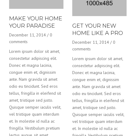
MAKE YOUR HOME
YOUR PARADISE
GET YOUR NEW
HOME LIKE A PRO
December 11, 2014
/
0
comments
December 11, 2014
/
0
comments
Lorem ipsum dolor sit amet,
consectetur adipiscing elit.
Lorem ipsum dolor sit amet,
Donec et magna lacinia,
consectetur adipiscing elit.
congue enim et, dignissim
Donec et magna lacinia,
ante. Nam gravida sit amet
congue enim et, dignissim
odio eu tincidunt. Sed eros
ante. Nam gravida sit amet
tellus, fringilla in eleifend sit
odio eu tincidunt. Sed eros
amet, tristique sed justo.
tellus, fringilla in eleifend sit
Quisque semper iaculis velit,
amet, tristique sed justo.
vel tristique quam interdum
Quisque semper iaculis velit,
et. In molestie id nulla ac
vel tristique quam interdum
fringilla. Vestibulum pretium
et. In molestie id nulla ac
lectus augue, sit amet
fringilla. Vestibulum pretium